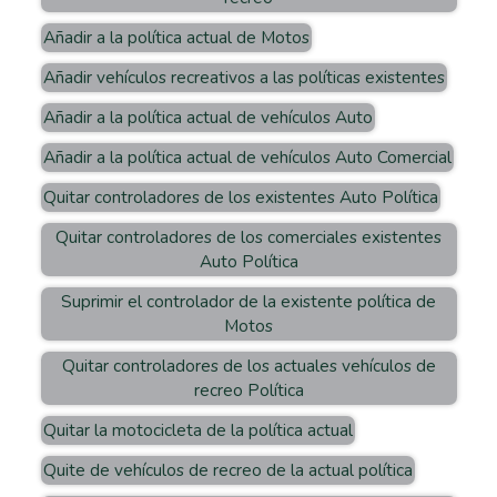
Añadir a la política actual de Motos
Añadir vehículos recreativos a las políticas existentes
Añadir a la política actual de vehículos Auto
Añadir a la política actual de vehículos Auto Comercial
Quitar controladores de los existentes Auto Política
Quitar controladores de los comerciales existentes
Auto Política
Suprimir el controlador de la existente política de
Motos
Quitar controladores de los actuales vehículos de
recreo Política
Quitar la motocicleta de la política actual
Quite de vehículos de recreo de la actual política