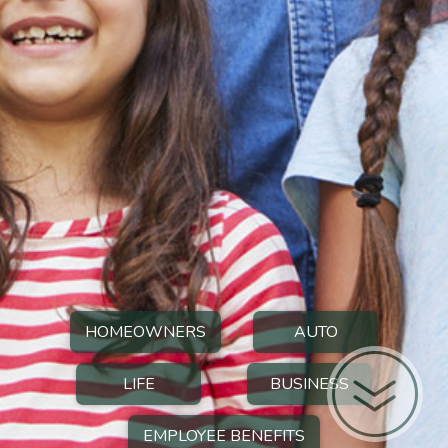
HOMEOWNERS
AUTO
LIFE
BUSINESS
EMPLOYEE BENEFITS