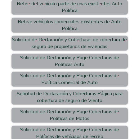
Retire del vehículo partir de unas existentes Auto
Política
Retirar vehículos comerciales existentes de Auto
Política
Solicitud de Declaración y Coberturas de cobertura de
seguro de propietarios de viviendas
Solicitud de Declaración y Page Coberturas de
Políticas Auto
Solicitud de Declaración y Page Coberturas de
Política Comercial de Auto
Solicitud de Declaración y Coberturas Página para
cobertura de seguro de Viento
Solicitud de Declaración y Page Coberturas de
Políticas de Motos
Solicitud de Declaración y Page Coberturas de
Políticas de vehículos de recreo